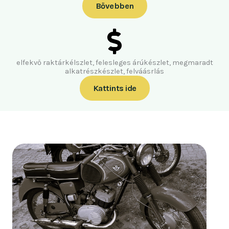
Bővebben
elfekvő raktárkélszlet, felesleges árúkészlet, megmaradt
alkatrészkészlet, felváásrlás
Kattints ide