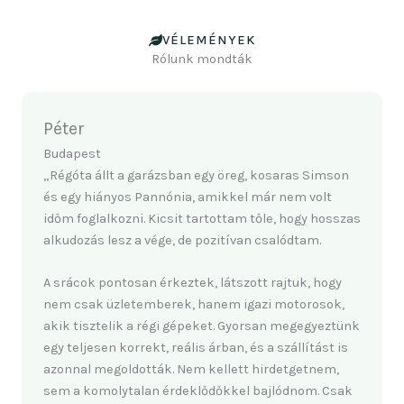
VÉLEMÉNYEK
Rólunk mondták
Péter
Budapest
„Régóta állt a garázsban egy öreg, kosaras Simson
és egy hiányos Pannónia, amikkel már nem volt
időm foglalkozni. Kicsit tartottam tőle, hogy hosszas
alkudozás lesz a vége, de pozitívan csalódtam.
A srácok pontosan érkeztek, látszott rajtuk, hogy
nem csak üzletemberek, hanem igazi motorosok,
akik tisztelik a régi gépeket. Gyorsan megegyeztünk
egy teljesen korrekt, reális árban, és a szállítást is
azonnal megoldották. Nem kellett hirdetgetnem,
sem a komolytalan érdeklődőkkel bajlódnom. Csak